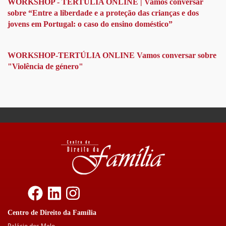
"Protecção
WORKSHOP - TERTÚLIA ONLINE | Vamos conversar
de
sobre “Entre a liberdade e a proteção das crianças e dos
Menores"
jovens em Portugal: o caso do ensino doméstico”
-
Açores
WORKSHOP-TERTÚLIA ONLINE Vamos conversar sobre
"Violência de género"
Centro de Direito da Família
Palácio dos Melo -