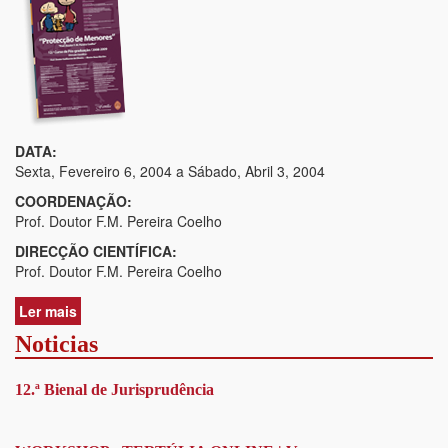
DATA:
Sexta, Fevereiro 6, 2004
a
Sábado, Abril 3, 2004
COORDENAÇÃO:
Prof. Doutor F.M. Pereira Coelho
DIRECÇÃO CIENTÍFICA:
Prof. Doutor F.M. Pereira Coelho
Ler mais
acerca
de
Noticias
1º
Curso
12.ª Bienal de Jurisprudência
de
Pós-
Graduação