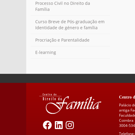
Processo Civil no Direito da
Família
Curso Breve de Pós-graduação em
Identidade de género e família
Procriação e Parentalidade
E-learning
Centro d
Palácio d
antiga F
Faculdade
Coimbra
3004-534
Telefone: