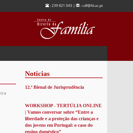
: 239 821 043 |
: cdf@fd.uc.pt
Noticias
12.ª Bienal de Jurisprudência
ira
WORKSHOP - TERTÚLIA ONLINE
| Vamos conversar sobre “Entre a
liberdade e a proteção das crianças e
dos jovens em Portugal: o caso do
ensino doméstico”