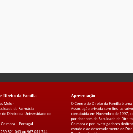
e Direito da Família
Apresentação
os Melo -
O Centro de Direito da Família é uma
aculdade de Farmácia
Associação privada sem fins lucrativo
 de Direito da Universidade de
constituída em Novembro de 1997, 
por docentes da Faculdade de Direito
 Coimbra | Portugal
Coimbra e por investigadores dedica
estudo e ao desenvolvimento do Direi
 239 821 043 ou 967 041 744