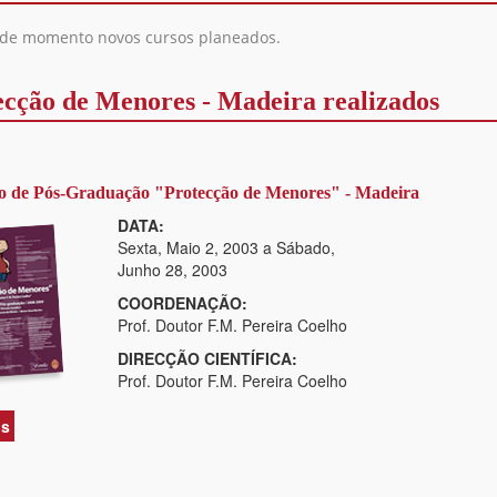
de momento novos cursos planeados.
ecção de Menores - Madeira realizados
o de Pós-Graduação "Protecção de Menores" - Madeira
DATA:
Sexta, Maio 2, 2003
a
Sábado,
Junho 28, 2003
COORDENAÇÃO:
Prof. Doutor F.M. Pereira Coelho
DIRECÇÃO CIENTÍFICA:
Prof. Doutor F.M. Pereira Coelho
is
acerca
de
1º
Curso