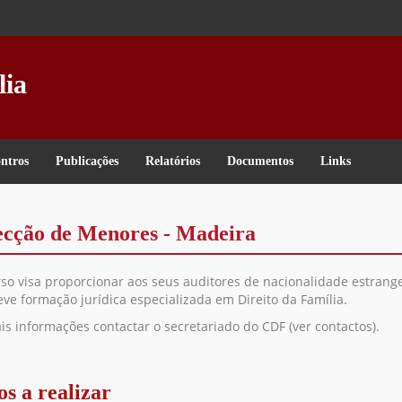
lia
ntros
Publicações
Relatórios
Documentos
Links
ecção de Menores - Madeira
rso visa proporcionar aos seus auditores de nacionalidade estrange
ve formação jurídica especializada em Direito da Família.
is informações contactar o secretariado do CDF (ver contactos).
s a realizar