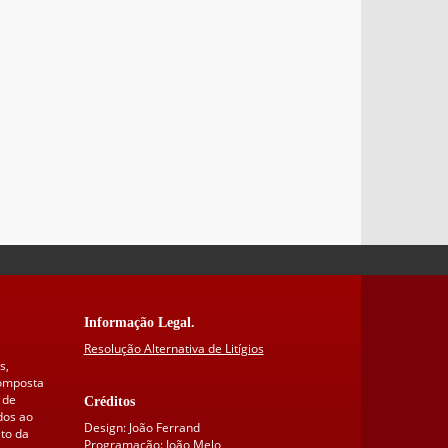
Informação Legal.
Resolução Alternativa de Litígios
s,
composta
 de
Créditos
dos ao
Design: João Ferrand
to da
Programação: João Melo