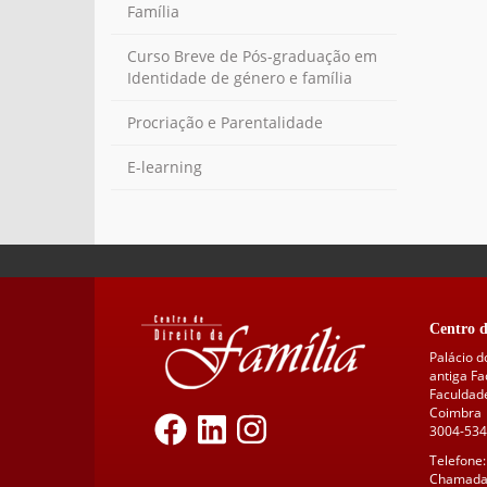
Família
Curso Breve de Pós-graduação em
Identidade de género e família
Procriação e Parentalidade
E-learning
Centro d
Palácio d
antiga F
Faculdade
Coimbra
3004-534
Telefone:
Chamada 