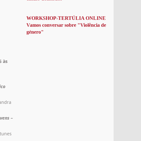
WORKSHOP-TERTÚLIA ONLINE
Vamos conversar sobre "Violência de
género"
5 às
ico
andra
ovens –
ntunes