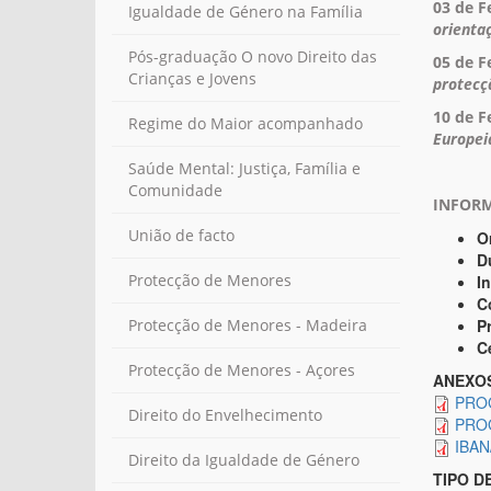
03 de F
Igualdade de Género na Família
orientaç
Pós-graduação O novo Direito das
05 de F
Crianças e Jovens
protecç
10 de F
Regime do Maior acompanhado
Europei
Saúde Mental: Justiça, Família e
Comunidade
INFOR
União de facto
O
D
Protecção de Menores
I
C
P
Protecção de Menores - Madeira
C
Protecção de Menores - Açores
ANEXO
PRO
Direito do Envelhecimento
PRO
IBA
Direito da Igualdade de Género
TIPO D