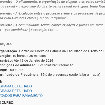
evereiro -
O aliciamento, a organização de viagens e os actos contrá
ão sexual – a expansão do direito penal sexual português Sónia Fida
evereiro -
Articulação entre o processo crime e os processos de pr
ão e/ou tutelares cíveis |
Maria Perquilhas
evereiro -
A criminalidade sexual contra crianças e jovens na União
a – que caminhos?
|
Conceição Cunha
MAÇÕES
rganização:
Centro de Direito da Família da Faculdade de Direito de
uração:
10 horas e 30 minutos
nscrição:
Até 13 de Janeiro de 2026
ondições de admissão:
Licenciatura/Graduação
reço:
150 euros
ertificado de Frequência:
85% de presenças (pode faltar a 1 aula)
S:
GRAMA DETALHADO
GRAMA DETALHADO
N/DADOS PARA PAGAMENTO
E CURSO: