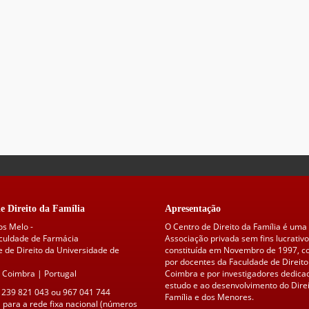
e Direito da Família
Apresentação
os Melo -
O Centro de Direito da Família é uma
aculdade de Farmácia
Associação privada sem fins lucrativo
 de Direito da Universidade de
constituída em Novembro de 1997, 
por docentes da Faculdade de Direito
 Coimbra | Portugal
Coimbra e por investigadores dedica
estudo e ao desenvolvimento do Direi
 239 821 043 ou 967 041 744
Família e dos Menores.
para a rede fixa nacional (números