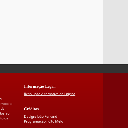
Informação Legal.
Resolução Alternativa de Litígios
s,
composta
 de
Créditos
dos ao
Design: João Ferrand
to da
Programação: João Melo