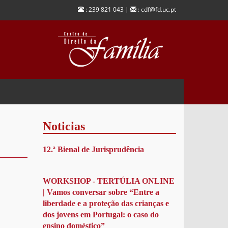
: 239 821 043 |
: cdf@fd.uc.pt
Noticias
12.ª Bienal de Jurisprudência
WORKSHOP - TERTÚLIA ONLINE
| Vamos conversar sobre “Entre a
liberdade e a proteção das crianças e
dos jovens em Portugal: o caso do
ensino doméstico”