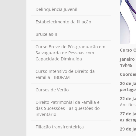
Delinquência Juvenil
Estabelecimento da filiação
Bruxelas-II
Curso Breve de Pós-graduação em
Curso O
Salvaguarda de Pessoas com
Capacidade Diminuída
Janeiro
19h45
Curso Intensivo de Direito da
Coorden
Família - IBDFAM
20 de J
portugu
Cursos de Verão
22 de J
Direito Patrimonial da Família e
Anciães
das Sucessões - as questões do
27 de J
inventário
os desa
Filiação transfronteiriça
29 de J