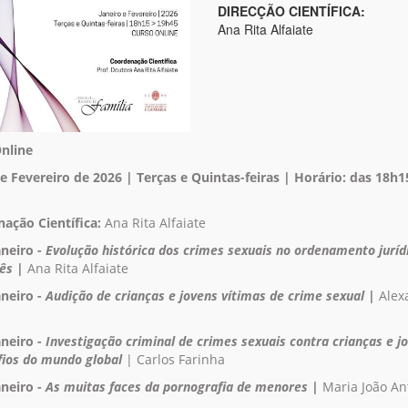
DIRECÇÃO CIENTÍFICA:
Ana Rita Alfaiate
nline
 e Fevereiro de 2026 | Terças e Quintas-feiras | Horário: das 18h1
ação Científica:
Ana Rita Alfaiate
aneiro -
Evolução histórica dos crimes sexuais no ordenamento juríd
ês |
Ana Rita Alfaiate
aneiro -
Audição de crianças e jovens vítimas de crime sexual |
Alex
aneiro -
Investigação criminal de crimes sexuais contra crianças e j
fios do mundo global
|
Carlos Farinha
aneiro -
As muitas faces da pornografia de menores |
Maria João A