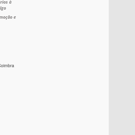
rios à
lgo
omoção e
 Coimbra