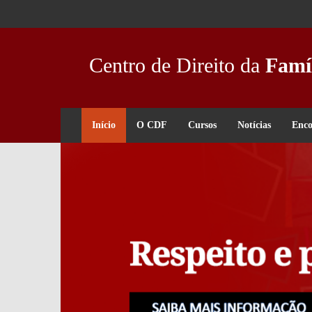
Passar
para
o
conteúdo
Centro de Direito da
Famí
principal
Início
O CDF
Cursos
Notícias
Enco