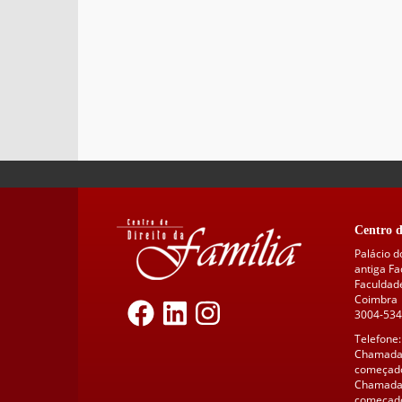
Centro d
Palácio d
antiga F
Faculdade
Coimbra
3004-534
Telefone:
Chamada 
começado
Chamada 
começado