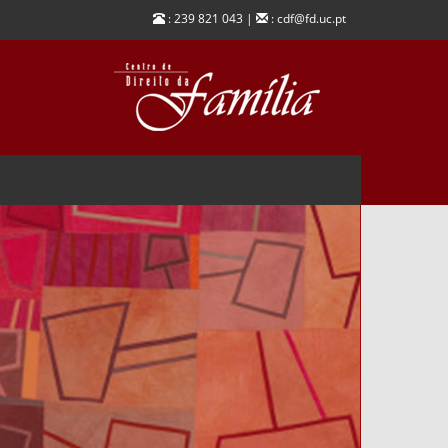
: 239 821 043 |
: cdf@fd.uc.pt