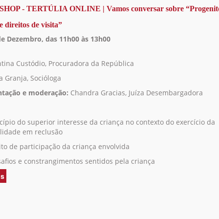
OP - TERTÚLIA ONLINE | Vamos conversar sobre “Progenit
e direitos de visita”
de Dezembro, das 11h00 às 13h00
ntina Custódio, Procuradora da República
a Granja, Socióloga
ntação e moderação:
Chandra Gracias, Juíza Desembargadora
cípio do superior interesse da criança no contexto do exercício da
lidade em reclusão
ito de participação da criança envolvida
safios e constrangimentos sentidos pela criança
is
acerca
de
WORKSHOP
-
TERTÚLIA