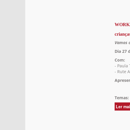
WORKSH
crianças
Vamos c
Dia 27 
Com:
- Paula 
- Rute A
Aprese
Temas:
Ler ma