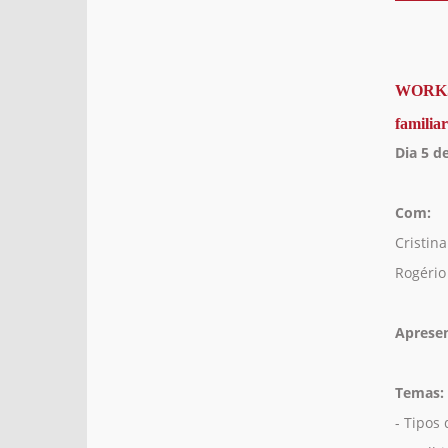
WORKSH
familia
Dia 5 d
Com:
Cristina
Rogério 
Aprese
Temas:
- Tipos