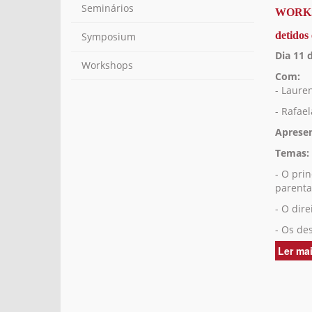
Seminários
WORKSH
detidos 
Symposium
Dia 11 
Workshops
Com:
- Laure
- Rafael
Aprese
Temas:
- O prin
parenta
- O dire
- Os de
Ler ma