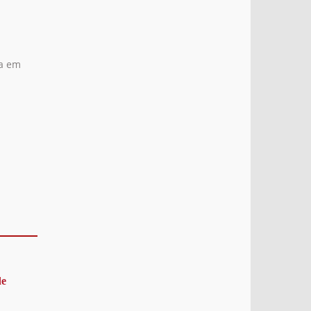
ia em
e