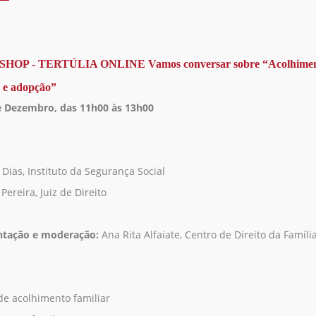
de
WORKSHOP
-
TERTÚLIA
ONLINE
OP - TERTÚLIA ONLINE Vamos conversar sobre “Acolhime
Vamos
r e adopção”
conversar
sobre
e Dezembro, das 11h00 às 13h00
“Violência
obstétrica”
 Dias, Instituto da Segurança Social
Pereira, Juiz de Direito
ntação e moderação:
Ana Rita Alfaiate, Centro de Direito da Famíli
 de acolhimento familiar