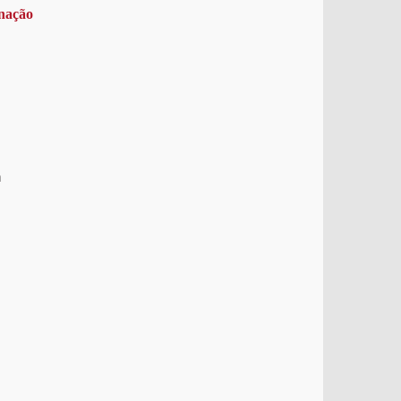
nação
a