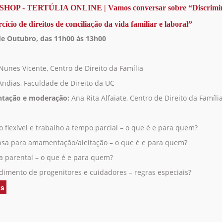
ONLINE
OP - TERTÚLIA ONLINE | Vamos conversar sobre “Discrimi
|
cício de direitos de conciliação da vida familiar e laboral”
Vamos
conversar
de Outubro, das 11h00 às 13h00
sobre
“Progenitores
detidos
 Nunes Vicente, Centro de Direito da Família
e
 Andias, Faculdade de Direito da UC
direitos
de
ntação e moderação:
Ana Rita Alfaiate, Centro de Direito da Famíli
visita”
o flexível e trabalho a tempo parcial – o que é e para quem?
nsa para amamentação/aleitação – o que é e para quem?
ça parental – o que é e para quem?
dimento de progenitores e cuidadores – regras especiais?
is
acerca
de
WORKSHOP
-