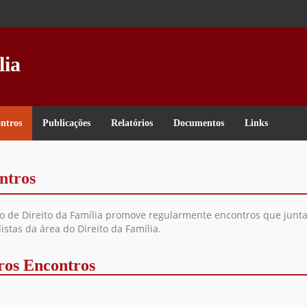
lia
ntros
Publicações
Relatórios
Documentos
Links
ntros
o de Direito da Família promove regularmente encontros que junt
istas da área do Direito da Família.
ros Encontros