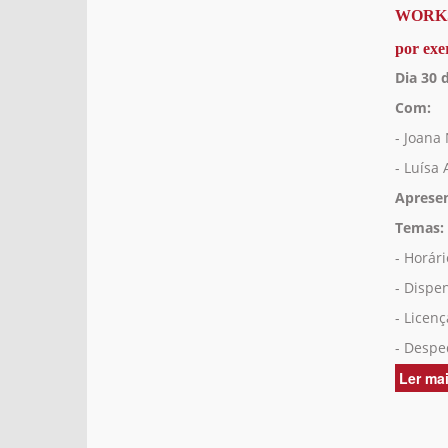
WORKSH
por exer
Dia 30 
Com:
- Joana
- Luísa
Aprese
Temas:
- Horári
- Dispe
- Licen
- Despe
Ler ma