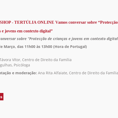
de
WORKSHOP
-
TERTÚLIA
ONLINE
OP - TERTÚLIA ONLINE Vamos conversar sobre “Protecção
Vamos
 e jovens em contexto digital”
conversar
sobre
onversar sobre
“
Protecção de crianças e jovens em contexto digital
“Audição
de Março, das 11h00 às 13h00 (Hora de Portugal)
de
crianças
vítimas
Távora Vítor, Centro de Direito da Família
de
gulhas, Psicóloga
crime”
ntação e moderação:
Ana Rita Alfaiate, Centro de Direito da Famíli
is
acerca
de
WORKSHOP
-
TERTÚLIA