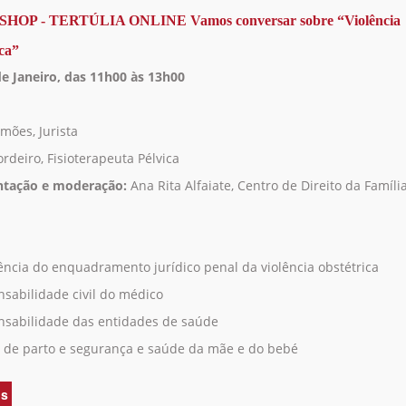
ONLINE
OP - TERTÚLIA ONLINE Vamos conversar sobre “Violência
Vamos
ica”
conversar
sobre
de Janeiro, das 11h00 às 13h00
“Protecção
de
crianças
mões, Jurista
e
ordeiro, Fisioterapeuta Pélvica
jovens
em
ntação e moderação:
Ana Rita Alfaiate, Centro de Direito da Famíli
contexto
digital”
nência do enquadramento jurídico penal da violência obstétrica
nsabilidade civil do médico
nsabilidade das entidades de saúde
s de parto e segurança e saúde da mãe e do bebé
is
acerca