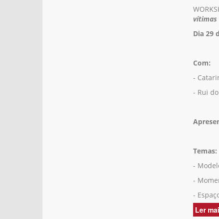
WORKSH
vítimas
Dia 29 
Com:
- Catari
- Rui d
Aprese
Temas:
- Model
- Momen
- Espaç
Ler ma