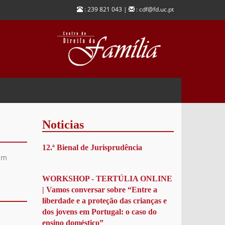
: 239 821 043 |
: cdf@fd.uc.pt
Noticias
12.ª Bienal de Jurisprudência
am
WORKSHOP - TERTÚLIA ONLINE
| Vamos conversar sobre “Entre a
liberdade e a proteção das crianças e
dos jovens em Portugal: o caso do
ensino doméstico”