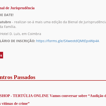
TERTÚLIA
ONLINE
enal de Jurisprudência
|
HE DATE!
Vamos
conversar
Outubro
- realizar-se-á mais uma edição da Bienal de Jurisprudênc
sobre
da Família.
“Discriminação
Hotel D. Luís, em Coimbra
por
exercício
ÁRIO DE INSCRIÇÃO:
https://forms.gle/SXweotdQMtEpxWp4A
de
direitos
de
is
acerca
conciliação
de
da
12.ª
vida
Bienal
familiar
de
ntros Passados
e
Jurisprudência
laboral”
OP - TERTÚLIA ONLINE Vamos conversar sobre “Audição d
s vítimas de crime”