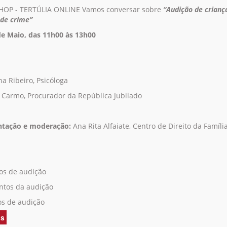
OP - TERTÚLIA ONLINE Vamos conversar sobre
“
Audição de crianç
 de crime
”
de Maio, das 11h00 às 13h00
na Ribeiro, Psicóloga
o Carmo, Procurador da República Jubilado
ntação e moderação:
Ana Rita Alfaiate, Centro de Direito da Famíli
os de audição
tos da audição
os de audição
is
acerca