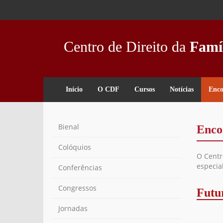
Passar
para
o
conteúdo
Centro de Direito da
Famí
principal
Início
O CDF
Cursos
Notícias
Enco
Bienal
Enco
Colóquios
O Centr
especial
Conferências
Congressos
Futu
Jornadas