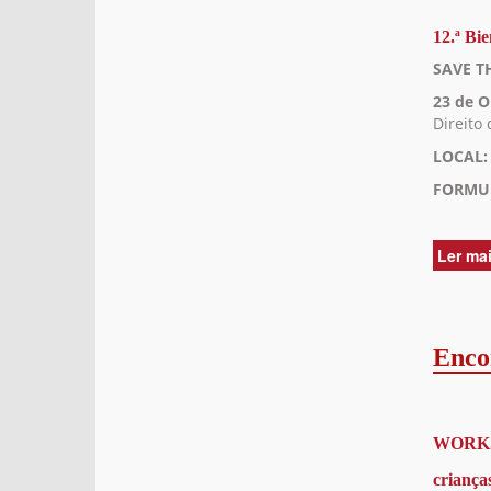
12.ª Bi
SAVE T
23 de 
Direito 
LOCAL:
FORMUL
Ler ma
Enco
WORKSH
criança