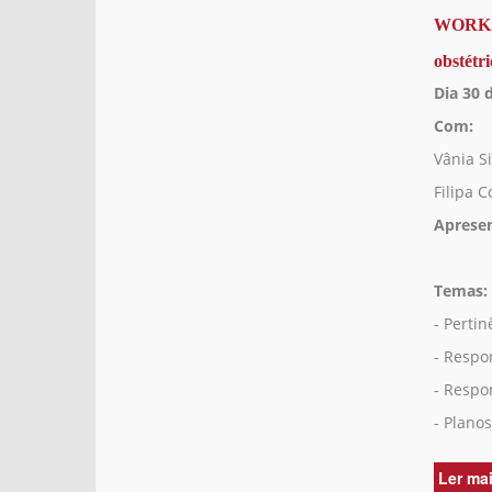
WORKSH
obstétr
Dia 30 
Com:
Vânia Si
Filipa C
Aprese
Temas:
- Perti
- Respo
- Respo
- Plano
Ler ma