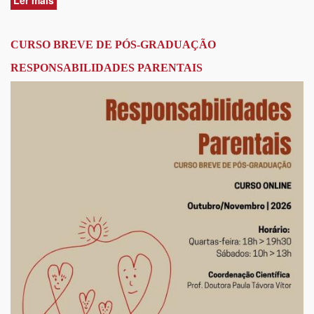
Ler mais
acerca
de
CURSO
BREVE
CURSO BREVE DE PÓS-GRADUAÇÃO
DE
RESPONSABILIDADES PARENTAIS
PÓS-
GRADUAÇÃO
SOBRE
QUESTÕES
ATUAIS
EM
MATÉRIA
DE
DIVÓRCIO