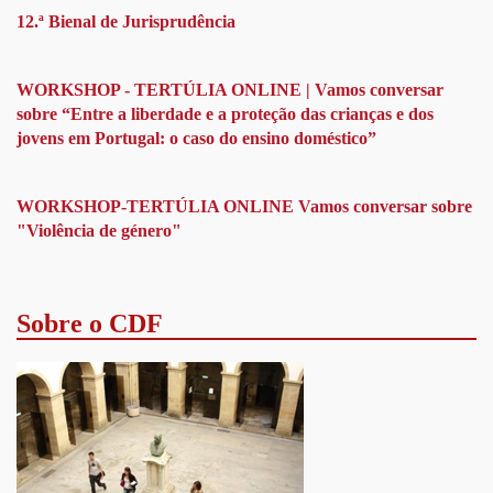
BREVE
12.ª Bienal de Jurisprudência
DE
PÓS-
GRADUAÇÃO
SOBRE
WORKSHOP - TERTÚLIA ONLINE | Vamos conversar
“DELINQUÊNCIA
sobre “Entre a liberdade e a proteção das crianças e dos
JUVENIL”
jovens em Portugal: o caso do ensino doméstico”
WORKSHOP-TERTÚLIA ONLINE Vamos conversar sobre
"Violência de género"
Sobre o CDF