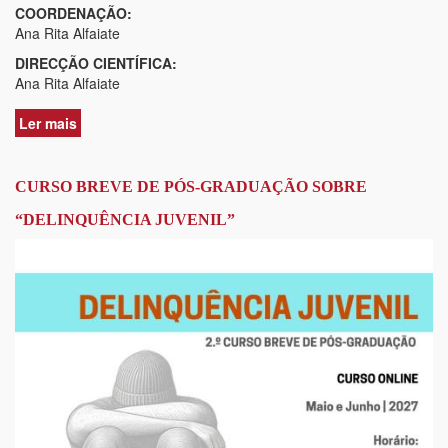
COORDENAÇÃO:
Ana Rita Alfaiate
DIRECÇÃO CIENTÍFICA:
Ana Rita Alfaiate
Ler mais
acerca
de
CURSO
BREVE
CURSO BREVE DE PÓS-GRADUAÇÃO SOBRE
DE
“DELINQUÊNCIA JUVENIL”
PÓS-
GRAUDAÇÃO
EM
DIREITO
PENAL
DA
FAMÍLIA