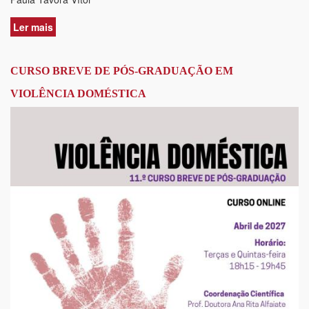
Ler mais
acerca
de
CURSO
BREVE
CURSO BREVE DE PÓS-GRADUAÇÃO EM
DE
VIOLÊNCIA DOMÉSTICA
PÓS-
GRADUAÇÃO
-
O
REGIME
DO
MAIOR
ACOMPANHADO
–
QUESTÕES
SUBSTANTIVAS
E
PROCESSUAIS