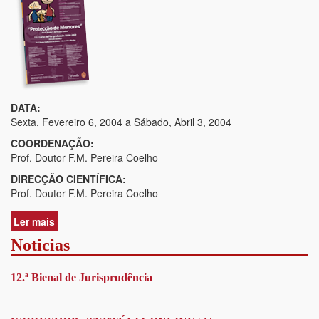
DATA:
Sexta, Fevereiro 6, 2004
a
Sábado, Abril 3, 2004
COORDENAÇÃO:
Prof. Doutor F.M. Pereira Coelho
DIRECÇÃO CIENTÍFICA:
Prof. Doutor F.M. Pereira Coelho
Ler mais
acerca
de
Noticias
1º
Curso
12.ª Bienal de Jurisprudência
de
Pós-
Graduação