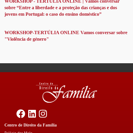
"Protecção
WORKSHOP - TERTÚLIA ONLINE | Vamos conversar
de
sobre “Entre a liberdade e a proteção das crianças e dos
Menores"
jovens em Portugal: o caso do ensino doméstico”
-
Açores
WORKSHOP-TERTÚLIA ONLINE Vamos conversar sobre
"Violência de género"
Centro de Direito da Família
Palácio dos Melo -