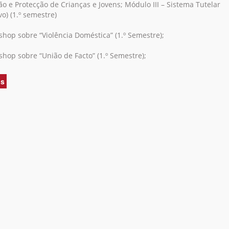
o e Protecção de Crianças e Jovens; Módulo III – Sistema Tutelar
o) (1.º semestre)
hop sobre “Violência Doméstica” (1.º Semestre);
hop sobre “União de Facto” (1.º Semestre);
is
acerca
de
Relatório
de
Actividades
2013