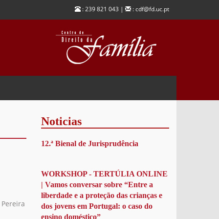
: 239 821 043 |
: cdf@fd.uc.pt
Noticias
12.ª Bienal de Jurisprudência
WORKSHOP - TERTÚLIA ONLINE
| Vamos conversar sobre “Entre a
liberdade e a proteção das crianças e
 Pereira
dos jovens em Portugal: o caso do
ensino doméstico”