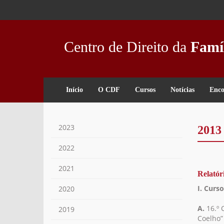
Passar
para
o
conteúdo
Centro de Direito da
Famí
principal
Início
O CDF
Cursos
Notícias
Enco
2023
2013
2022
2021
Relatór
I.
Curso
2020
A.
16.º 
2019
Coelho”