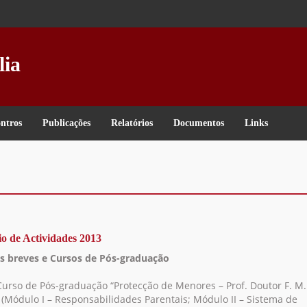
lia
ntros
Publicações
Relatórios
Documentos
Links
io de Actividades 2013
s breves e Cursos de Pós-graduação
Curso de Pós-graduação “Protecção de Menores – Prof. Doutor F. M.
 (Módulo I – Responsabilidades Parentais; Módulo II – Sistema de