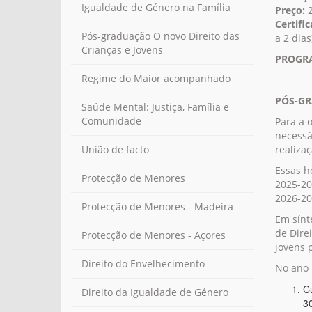
Igualdade de Género na Família
Preço:
2
Certifi
Pós-graduação O novo Direito das
a 2 dias
Crianças e Jovens
PROGRA
Regime do Maior acompanhado
PÓS-GR
Saúde Mental: Justiça, Família e
Comunidade
Para a 
necessá
realizaç
União de facto
Essas h
Protecção de Menores
2025-20
2026-20
Protecção de Menores - Madeira
Em sínt
de Dire
Protecção de Menores - Açores
jovens 
Direito do Envelhecimento
No ano 
C
Direito da Igualdade de Género
3