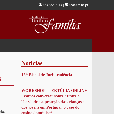
: 239 821 043 |
: cdf@fd.uc.pt
Noticias
12.ª Bienal de Jurisprudência
S
WORKSHOP - TERTÚLIA ONLINE
| Vamos conversar sobre “Entre a
liberdade e a proteção das crianças e
dos jovens em Portugal: o caso do
ta,
ensino doméstico”