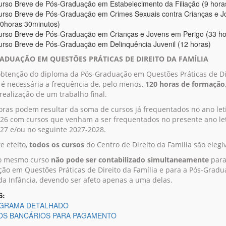
urso Breve de Pós-Graduação em Estabelecimento da Filiação (9 hora
urso Breve de Pós-Graduação em Crimes Sexuais contra Crianças e J
10horas 30minutos)
urso Breve de Pós-Graduação em Crianças e Jovens em Perigo (33 ho
urso Breve de Pós-Graduação em Delinquência Juvenil (12 horas)
ADUAÇÃO EM QUESTÕES PRÁTICAS DE DIREITO DA FAMÍLIA
obtenção do diploma da Pós-Graduação em Questões Práticas de Di
, é necessária a frequência de, pelo menos,
120 horas de formação
realização de um trabalho final.
oras podem resultar da soma de cursos já frequentados no ano let
26 com cursos que venham a ser frequentados no presente ano le
27 e/ou no seguinte 2027-2028.
e efeito,
todos os cursos
do Centro de Direito da Família são elegív
 mesmo curso
não pode ser contabilizado simultaneamente
para
ão em Questões Práticas de Direito da Família e para a Pós-Grad
 da Infância, devendo ser afeto apenas a uma delas.
S:
GRAMA DETALHADO
OS BANCÁRIOS PARA PAGAMENTO