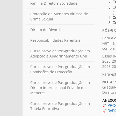
C
Família Direito e Sociedade
C
(
Protecção de Menores Vítimas de
C
Crime Sexual
C
Direito do Divórcio
PÓS-GR
Para a 
Responsabilidades Parentais
Família
como a 
Curso breve de Pós-graduação em
Essas h
Adopção e Apadrinhamento Civil
2025-20
2026-20
Curso breve de Pós-graduação em
Comissões de Protecção
Para est
NOTA:
o
Curso breve de Pós-graduação em
Graduaç
Direito Internacional Privado dos
Direito
Menores
ANEXO
Curso breve de Pós-graduação em
PRO
Tutela Educativa
DAD