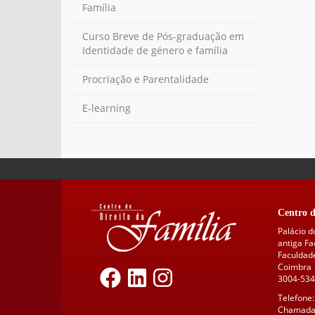
Família
Curso Breve de Pós-graduação em
Identidade de género e família
Procriação e Parentalidade
E-learning
Centro d
Palácio d
antiga F
Faculdade
Coimbra
3004-534
Telefone:
Chamada 