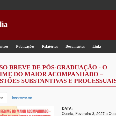
lia
ntros
Publicações
Relatórios
Documentos
Links
SO BREVE DE PÓS-GRADUAÇÃO - O
IME DO MAIOR ACOMPANHADO –
STÕES SUBSTANTIVAS E PROCESSUAI
aradores
ar
(separador
Inscrever-se
mários
ativo)
DATA:
Quarta, Fevereiro 3, 2027
a
Quar