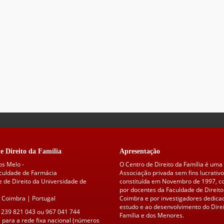
e Direito da Família
Apresentação
os Melo -
O Centro de Direito da Família é uma
aculdade de Farmácia
Associação privada sem fins lucrativo
 de Direito da Universidade de
constituída em Novembro de 1997, 
por docentes da Faculdade de Direito
 Coimbra | Portugal
Coimbra e por investigadores dedica
estudo e ao desenvolvimento do Direi
 239 821 043 ou 967 041 744
Família e dos Menores.
para a rede fixa nacional (números