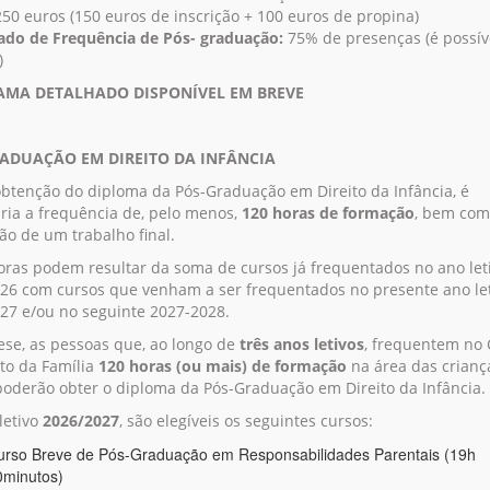
50 euros (150 euros de inscrição + 100 euros de propina)
cado de Frequência de Pós- graduação:
75% de presenças (é possíve
)
MA DETALHADO DISPONÍVEL EM BREVE
ADUAÇÃO EM DIREITO DA INFÂNCIA
obtenção do diploma da Pós-Graduação em Direito da Infância, é
ria a frequência de, pelo menos,
120 horas de formação
, bem com
ão de um trabalho final.
oras podem resultar da soma de cursos já frequentados no ano let
26 com cursos que venham a ser frequentados no presente ano le
27 e/ou no seguinte 2027-2028.
ese, as pessoas que, ao longo de
três anos letivos
, frequentem no 
ito da Família
120 horas (ou mais) de formação
na área das crianç
poderão obter o diploma da Pós-Graduação em Direito da Infância.
letivo
2026/2027
, são elegíveis os seguintes cursos:
urso Breve de Pós-Graduação em Responsabilidades Parentais (19h
0minutos)