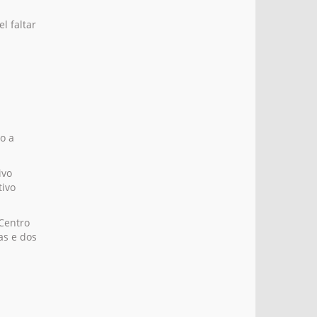
l faltar
o a
ivo
tivo
Centro
as e dos