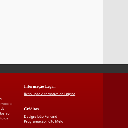
Informação Legal.
Resolução Alternativa de Litígios
s,
composta
 de
Créditos
dos ao
Design: João Ferrand
to da
Programação: João Melo