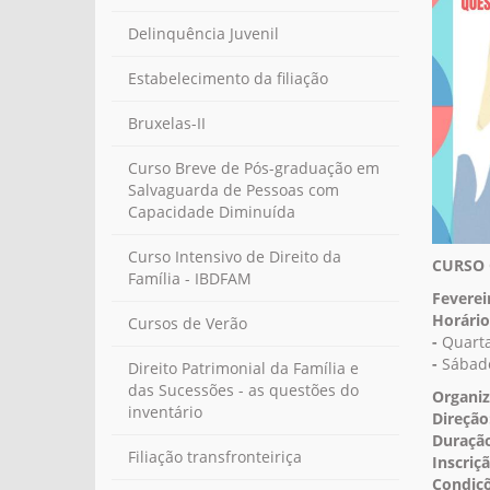
Delinquência Juvenil
Estabelecimento da filiação
Bruxelas-II
Curso Breve de Pós-graduação em
Salvaguarda de Pessoas com
Capacidade Diminuída
Curso Intensivo de Direito da
CURSO 
Família - IBDFAM
Feverei
Horário
Cursos de Verão
-
Quarta
-
Sábado
Direito Patrimonial da Família e
das Sucessões - as questões do
Organiz
inventário
Direção
Duraçã
Filiação transfronteiriça
Inscriçã
Condiçõ