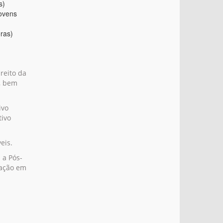
s)
ovens
ras)
reito da
, bem
ivo
tivo
eis.
 a Pós-
uação em