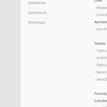
Com:
Seminários
- Marga
Symposium
- Carla
Aprese
Workshops
- Ana Ri
Temas:
- Tipos
- A fam
- Doenç
- Neces
- Soluçõ
Formaçã
Coorden