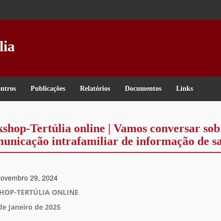
lia
ntros
Publicações
Relatórios
Documentos
Links
shop-Tertúlia online | Vamos conversar sob
nicação intrafamiliar de informação de s
Novembro 29, 2024
OP-TERTÚLIA ONLINE
de Janeiro de 2025