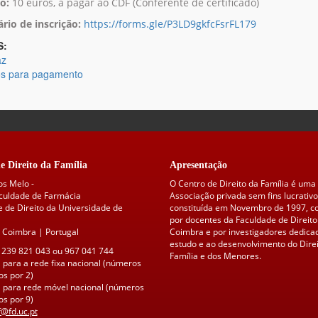
o:
10 euros, a pagar ao CDF (Conferente de certificado)
rio de inscrição:
https://forms.gle/P3LD9gkfcFsrFL179
S:
az
s para pagamento
e Direito da Família
Apresentação
os Melo -
O Centro de Direito da Família é uma
aculdade de Farmácia
Associação privada sem fins lucrativo
 de Direito da Universidade de
constituída em Novembro de 1997, 
por docentes da Faculdade de Direito
 Coimbra | Portugal
Coimbra e por investigadores dedica
estudo e ao desenvolvimento do Direi
 239 821 043 ou 967 041 744
Família e dos Menores.
para a rede fixa nacional (números
s por 2)
para rede móvel nacional (números
s por 9)
f@fd.uc.pt