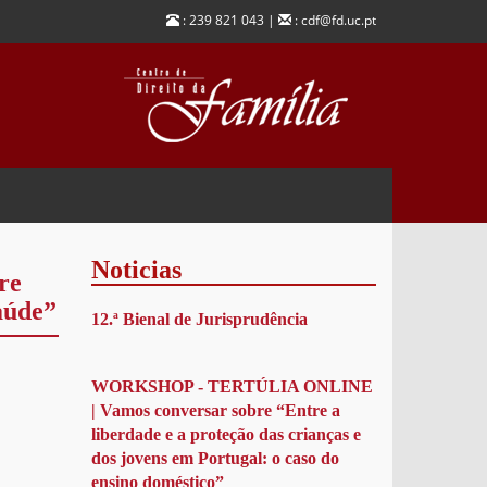
: 239 821 043 |
: cdf@fd.uc.pt
Noticias
re
aúde”
12.ª Bienal de Jurisprudência
WORKSHOP - TERTÚLIA ONLINE
| Vamos conversar sobre “Entre a
liberdade e a proteção das crianças e
dos jovens em Portugal: o caso do
ensino doméstico”