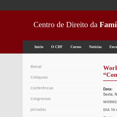
Passar
para
o
conteúdo
Centro de Direito da
Famí
principal
Início
O CDF
Cursos
Notícias
Enco
Bienal
Work
“Comu
Colóquios
Conferências
Data:
Sexta, 
Congressos
WORKSH
Jornadas
DIA 10 