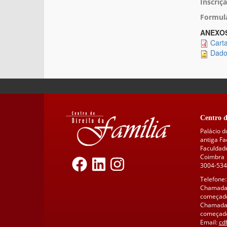
Inscriçã
Formulá
ANEXO
Cart
Dado
Centro d
Palácio d
antiga F
Faculdade
Coimbra
3004-534
Telefone:
Chamada 
começado
Chamada 
começado
Email:
cd