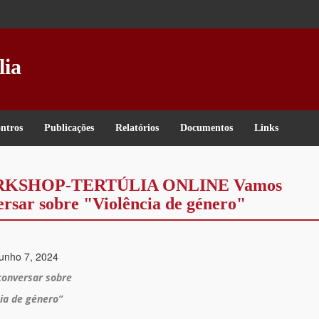
lia
ntros
Publicações
Relatórios
Documentos
Links
KSHOP-TERTÚLIA ONLINE Vamos
ersar sobre "Violência de género"
Junho 7, 2024
onversar sobre
cia de género”