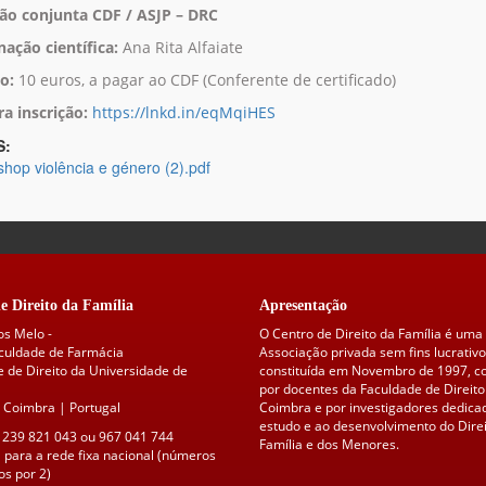
o conjunta CDF / ASJP – DRC
ação científica:
Ana Rita Alfaiate
o:
10 euros, a pagar ao CDF (Conferente de certificado)
ra inscrição:
https://lnkd.in/eqMqiHES
S:
hop violência e género (2).pdf
e Direito da Família
Apresentação
os Melo -
O Centro de Direito da Família é uma
aculdade de Farmácia
Associação privada sem fins lucrativo
 de Direito da Universidade de
constituída em Novembro de 1997, 
por docentes da Faculdade de Direito
 Coimbra | Portugal
Coimbra e por investigadores dedica
estudo e ao desenvolvimento do Direi
 239 821 043 ou 967 041 744
Família e dos Menores.
para a rede fixa nacional (números
s por 2)