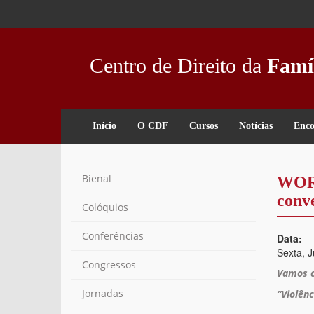
Passar
para
o
conteúdo
Centro de Direito da
Famí
principal
Início
O CDF
Cursos
Notícias
Enco
Bienal
WOR
conv
Colóquios
Conferências
Data:
Sexta, 
Congressos
Vamos c
Jornadas
“Violên