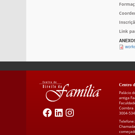
Formaçã
Coorden
Inscriçã
Link pa
ANEXO
works
Centro d
Palácio d
antiga F
Faculdade
Coimbra
3004-534
Telefone:
Chamada 
começado