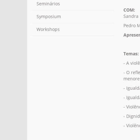
Seminários
COM:
Sandra 
Symposium
Pedro M
Workshops
Aprese
Temas:
- A viol
- O refl
menore
- Igual
- Igual
- Violê
- Digni
- Violê