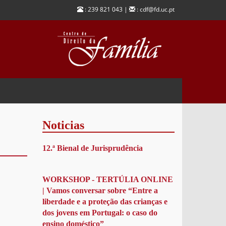
: 239 821 043 |
: cdf@fd.uc.pt
Noticias
12.ª Bienal de Jurisprudência
WORKSHOP - TERTÚLIA ONLINE
| Vamos conversar sobre “Entre a
liberdade e a proteção das crianças e
dos jovens em Portugal: o caso do
ensino doméstico”